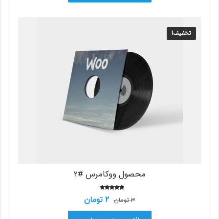
تخفیف!
محصول ووکامرس #2
امتیاز
2
تومان
3
تومان
4.00
از 5