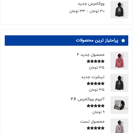
5
ووکامرس جدید
30
تومان
–
33
تومان
پرامتیاز ترین محصولات
محصول جدید 2
35
تومان
امتیاز
5.00
از 5
تیشرت جدید
35
تومان
امتیاز
5.00
از 5
آلبوم ووکامرس #4
9
تومان
امتیاز
5.00
از 5
محصول تست