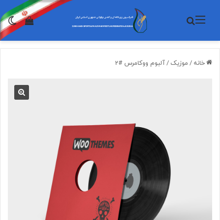
منو
جستجو برای
تغی
مشاهده 
خانه
/
موزیک
/
آلبوم ووکامرس #2