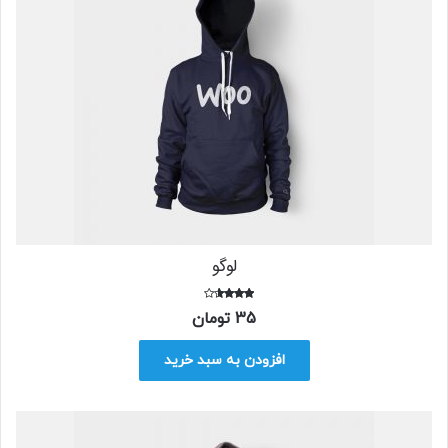
لوگو
امتیاز
35
تومان
3.00
از 5
افزودن به سبد خرید