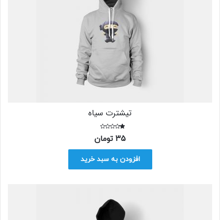
تیشترت سیاه
امت
35
تومان
یاز
1.
00
از
افزودن به سبد خرید
5