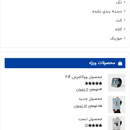
تک
دسته بندی نشده
کت
کلاه
موزیک
محصولات ویژه
محصول ووکامرس #2
3
تومان
2
تومان
امتیاز
4.00
از 5
محصول جدید
15
تومان
12
تومان
محصول تست