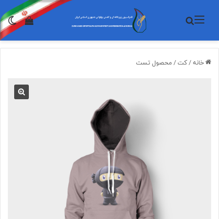
منو
جستجو برای
تغی
مشاهده 
خانه
/
کت
/
محصول تست