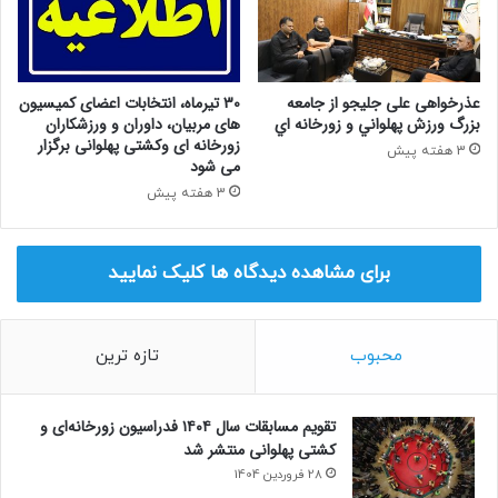
عذرخواهی علی جلیجو از جامعه
30 تیرماه، انتخابات اعضای کمیسیون
بزرگ ورزش پهلواني و زورخانه اي
های مربیان، داوران و ورزشکاران
زورخانه ای وکشتی پهلوانی برگزار
3 هفته پیش
می شود
3 هفته پیش
برای مشاهده دیدگاه ها کلیک نمایید
محبوب
تازه ترین
تقویم مسابقات سال ۱۴۰۴ فدراسیون زورخانه‌ای و
کشتی پهلوانی منتشر شد
28 فروردین 1404