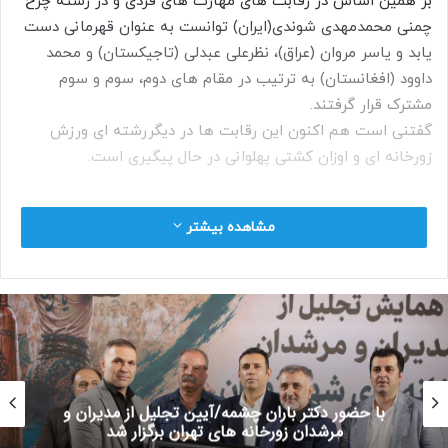
بر همین اساس در رقابت های مهارت های فردی و در رشته چرخ
چمنی محمدمهدی شوندی(ایران) توانست به عنوان قهرمانی دست
یابد و یاسر مروان (عراق)، نظرعلی عبدلی (تاجیکستان) و محمد
داوود (افغانستان) به ترتیب در مقام های دوم، سوم و سوم
مشترک قرار گرفتند.
گفتنی است هم اکنون این رقابت ها در دیگررشته ای ورزش
زورخانه ای و اوزان کشتی پهلوانی در حال پیگیری است.
مشاهده بیشتر
کپی لینک
با حضور دکتر باران چشمه/آیین تجلیل از مدیران و
مرشدان زورخانه های تهران برگزار شد