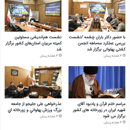
با حضور دکتر باران چشمه /نشست
نشست هم‌اندیشی مسئولین
بررسی عملکرد سه‌ماهه انجمن
کمیته‌ مربیان استان‌های کشور برگزار
کشتی پهلوانی برگزار شد
شد
3 هفته پیش
3 هفته پیش
مراسم ختم قرآن و یادبود آقای
عذرخواهی علی جلیجو از جامعه
شهید ایران در زورخانه های کشور
بزرگ ورزش پهلواني و زورخانه اي
برگزار می شود
3 هفته پیش
3 هفته پیش