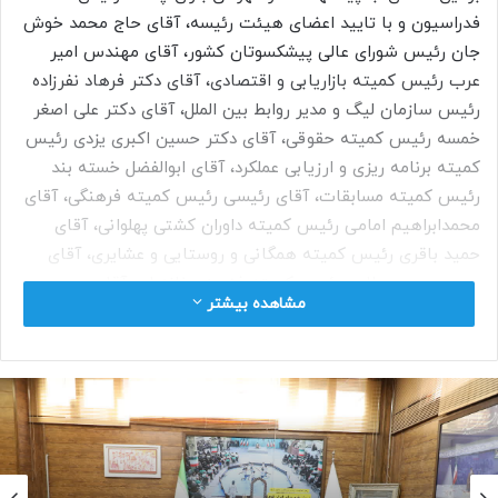
فدراسیون و با تایید اعضای هیئت رئیسه، آقای حاج محمد خوش
جان رئیس شورای عالی پیشکسوتان کشور، آقای مهندس امیر
عرب رئیس کمیته بازاریابی و اقتصادی، آقای دکتر فرهاد نفرزاده
رئیس سازمان لیگ و مدیر روابط بین الملل، آقای دکتر علی اصغر
خمسه رئیس کمیته حقوقی، آقای دکتر حسین اکبری یزدی رئیس
کمیته برنامه ریزی و ارزیابی عملکرد، آقای ابوالفضل خسته بند
رئیس کمیته مسابقات، آقای رئیسی رئیس کمیته فرهنگی، آقای
محمدابراهیم امامی رئیس کمیته داوران کشتی پهلوانی، آقای
حمید باقری رئیس کمیته همگانی و روستایی و عشایری، آقای
سید محسن عطایی رئیس کمیته فنی زورخانه ای، آقای سعید
مشاهده بیشتر
شمس کلاهی رئیس کمیته داوران زورخانه ای، آقای سیدجواد
مداحی رئیس کمیته رتبه بندی، آقای سیدسجاد موسوی رئیس
کمیته استعدادیابی و آقای بهزاد محمدی رئیس کمیته فناوری
اطلاعات منصوب و معرفی گردیدند.
لازم به ذکر است کلیه احکام مدیران پیشین در دوره قبل با این
تغییرات از درجه اعتبار ساقط می باشد و الباقی مدیران کمیته ها
در جلسات آتی معرفی خواهند شد.