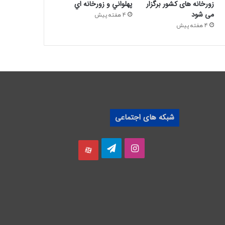
زورخانه های کشور برگزار
پهلواني و زورخانه اي
می شود
4 هفته پیش
4 هفته پیش
شبکه های اجتماعی
اینستاگرام
تلگرام
آپارات