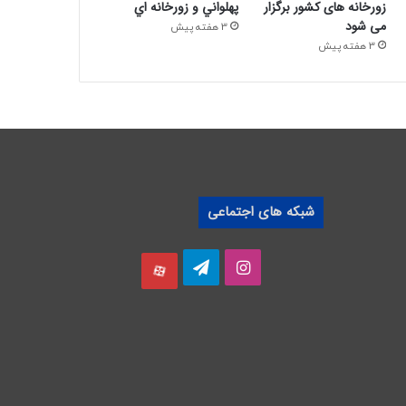
زورخانه های کشور برگزار
پهلواني و زورخانه اي
می شود
3 هفته پیش
3 هفته پیش
شبکه های اجتماعی
اینستاگرام
تلگرام
آپارات